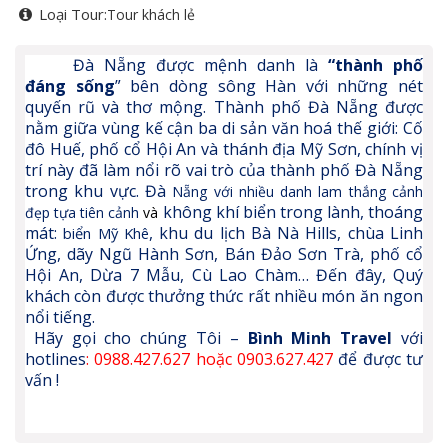
Loại Tour:
Tour khách lẻ
Đà Nẵng
được mệnh danh là
“thành phố
đáng sống
”
bên
dòng
sông Hàn với những nét
quyến rũ và thơ mộng.
T
hành phố Đà Nẵng được
nằm giữa vùng kế cận ba di sản văn hoá thế giới: Cố
đô Huế, phố cổ Hội An và thánh địa Mỹ Sơn, chính vị
trí này đã làm nổi rõ vai trò của thành phố Đà Nẵng
trong khu vực. Đà
Nẵng với nhiều danh lam thắng cảnh
không khí biển trong lành, thoáng
đẹp tựa tiên cảnh
và
mát:
, khu du lịch Bà Nà Hills, chùa Linh
biển Mỹ Khê
Ứng, dãy Ngũ Hành Sơn, Bán Đảo Sơn Trà, phố cổ
Hội An, Dừa 7 Mẫu, Cù Lao Chàm… Đến đây, Quý
khách còn được thưởng thức rất nhiều món ăn ngon
nổi tiếng.
Hãy gọi cho chúng Tôi –
Bình Minh Travel
với
hotlines
: 0988.427.627 hoặc 0903.627.427
để được tư
vấn !