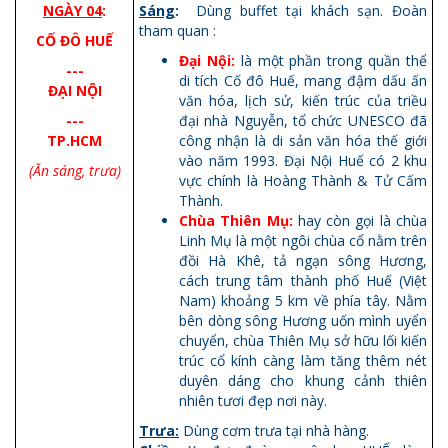
NGÀY 04
:
Sáng
:
Dùng buffet tại khách sạn. Đoàn
tham quan :
CỐ ĐÔ HUẾ
Đại Nội:
là một phần trong quần thể
---
di tích Cố đô Huế, mang đậm dấu ấn
ĐẠI NỘI
văn hóa, lịch sử, kiến trúc của triều
---
đại nhà Nguyễn, tổ chức UNESCO đã
TP.HCM
công nhận là di sản văn hóa thế giới
vào năm 1993. Đại Nội Huế có 2 khu
(Ăn sáng, trưa)
vực chính là Hoàng Thành & Tử Cấm
Thành.
Chùa Thiên Mụ:
hay còn gọi là chùa
Linh Mụ là một ngôi chùa cổ nằm trên
đồi Hà Khê, tả ngạn sông Hương,
cách trung tâm thành phố Huế (Việt
Nam) khoảng 5 km về phía tây. Nằm
bên dòng sông Hương uốn mình uyển
chuyển, chùa Thiên Mụ sở hữu lối kiến
​​trúc cổ kính càng làm tăng thêm nét
duyên dáng cho khung cảnh thiên
nhiên tươi đẹp nơi này.
Trưa:
Dùng cơm trưa tại nhà hàng.