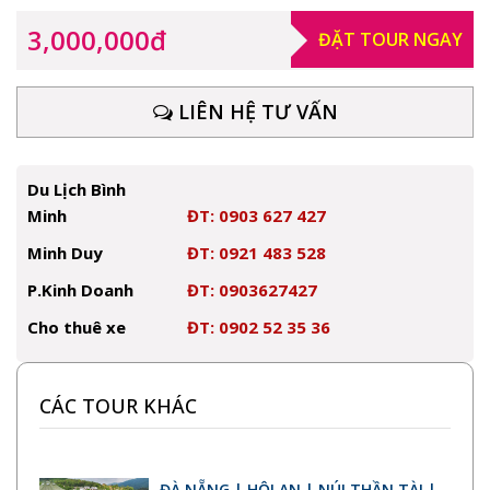
3,000,000đ
ĐẶT TOUR NGAY
LIÊN HỆ TƯ VẤN
Du Lịch Bình
Minh
ĐT: 0903 627 427
Minh Duy
ĐT: 0921 483 528
P.Kinh Doanh
ĐT: 0903627427
Cho thuê xe
ĐT: 0902 52 35 36
CÁC TOUR KHÁC
ĐÀ NẴNG | HỘI AN | NÚI THẦN TÀI |