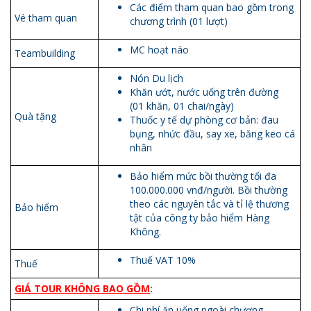
Các điểm tham quan bao gồm trong
Vé tham quan
chương trình (01 lượt)
MC hoạt náo
Teambuilding
Nón Du lịch
Khăn ướt, nước uống trên đường
(01 khăn, 01 chai/ngày)
Quà tặng
Thuốc y tế dự phòng cơ bản: đau
bụng, nhức đầu, say xe, băng keo cá
nhân
Bảo hiểm mức bồi thường tối đa
100.000.000 vnđ/người. Bồi thường
theo các nguyên tắc và tỉ lệ thương
Bảo hiểm
tật của công ty bảo hiểm Hàng
Không.
Thuế VAT 10%
Thuế
GIÁ TOUR KHÔNG BAO GỒM
:
Chi phí ăn uống ngoài chương