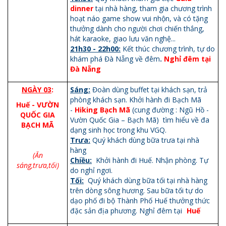
dinner
tại nhà hàng, tham gia chương trình
hoạt náo game show vui nhộn, và có tặng
thưởng dành cho người chơi chiến thắng,
hát karaoke, giao lưu văn nghệ...
21h30 - 22h00:
Kết thúc chương trình, tự do
khám phá Đà Nẵng về đêm
.
Nghỉ đêm tại
Đà Nẵng
NGÀY 03
:
Sáng:
Đoàn dùng buffet tại khách sạn, trả
phòng khách sạn. Khởi hành đi Bạch Mã
Huế - VƯỜN
-
Hiking Bạch Mã
(cung đường : Ngũ Hồ -
QUỐC GIA
Vườn Quốc Gia – Bạch Mã) tìm hiểu về đa
BẠCH MÃ
dạng sinh học trong khu VGQ.
Trưa:
Quý khách dùng bữa trưa tại nhà
hàng
(Ăn
Chiều:
Khởi hành đi Huế. Nhận phòng. Tự
sáng,trưa,tối)
do nghỉ ngơi.
Tối:
Quý khách dùng bữa tối tại nhà hàng
trên dòng sông hương. Sau bữa tối tự do
dạo phố đi bộ Thành Phố Huế thưởng thức
đặc sản địa phương. Nghỉ đêm tại
Huế