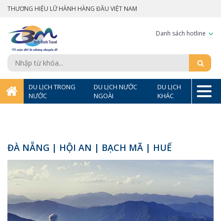
THƯƠNG HIỆU LỮ HÀNH HÀNG ĐẦU VIỆT NAM
Danh sách hotline
DU LỊCH TRONG
DU LỊCH NƯỚC
DU LỊCH
NƯỚC
NGOÀI
KHÁC
ĐÀ NẴNG | HỘI AN | BẠCH MÃ | HUẾ