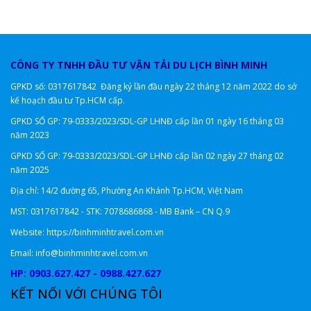
CÔNG TY TNHH ĐẦU TƯ VẬN TẢI DU LỊCH BÌNH MINH
GPKD số: 0317617842 Đăng ký lần đầu ngày 22 tháng 12 năm 2022 do sở
kế hoạch đầu tư Tp.HCM cấp.
GPKD SỐ GP: 79-0333/2023/SDL-GP LHNĐ
cấp lần 01 ngày 16 tháng 03
năm 2023
GPKD SỐ GP: 79-0333/2023/SDL-GP LHNĐ cấp lần 02 ngày 27 tháng 02
năm 2025
Địa chỉ: 14/2 đường 65, Phường An Khánh Tp.HCM, Việt Nam
MST: 0317617842 - STK: 7078686868 - MB Bank – CN Q.9
Website: https://binhminhtravel.com.vn
Email: info@binhminhtravel.com.vn
HP: 0903.627.427 - 0988.427.627
KẾT NỐI VỚI CHÚNG TÔI