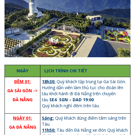
NGÀY
LỊCH TRÌNH CHI TIẾT
ĐÊM 01:
18h30:
Quý khách tập trung tại Ga Sài Gòn.
Hướng dẫn viên làm thủ tục cho đoàn lên
GA SÀI GÒN ->
tàu khởi hành đi Đà Nẵng trên chuyến
ĐÀ NẴNG
tàu
SE4 SGN – DAD 19:00
Quý khách nghỉ đêm trên tàu.
NGÀY 01:
Sáng
:
Quý khách dùng điểm tâm sáng trên
Tàu.
GA ĐÀ NẴNG
11h50:
Tàu đến Đà Nẵng xe đón Quý khách