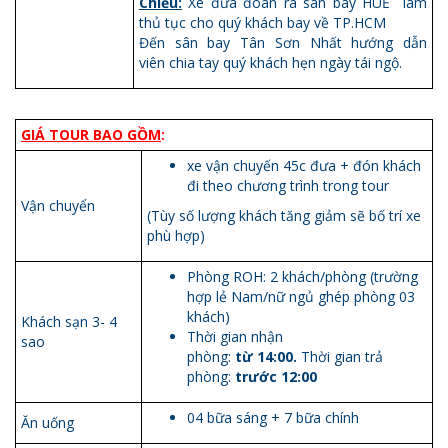
Chiều:
Xe đưa đoàn ra sân bay HUẾ làm
thủ tục cho quý khách bay về TP.HCM
Đến sân bay Tân Sơn Nhất hướng dẫn
viên chia tay quý khách hẹn ngày tái ngộ.
GIÁ TOUR BAO GỒM
:
xe vận chuyến 45c đưa + đón khách
đi theo chương trình trong tour
Vận chuyển
(Tùy số lượng khách tăng giảm sẽ bố trí xe
phù hợp)
Phòng ROH: 2 khách/phòng (trường
hợp lẻ Nam/nữ ngủ ghép phòng 03
khách)
Khách sạn 3- 4
Thời gian nhận
sao
phòng:
từ
14:00.
Thời gian trả
phòng:
trước 12:00
04 bữa sáng + 7 bữa chính
Ăn uống