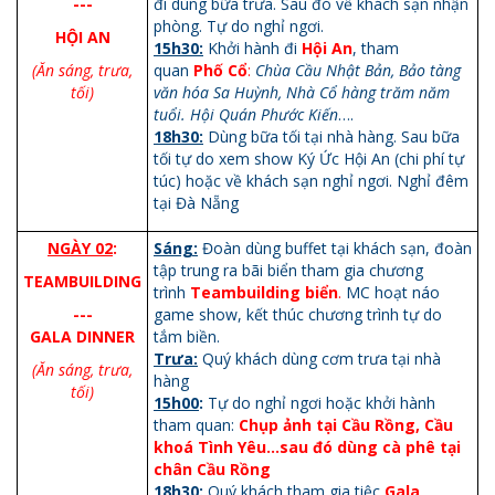
---
đi dùng bữa trưa. Sau đó về khách sạn nhận
phòng. Tự do nghỉ ngơi.
HỘI AN
15h30:
Khởi hành đi
Hội An
, tham
(Ăn sáng, trưa,
quan
Phố Cổ
:
Chùa Cầu Nhật Bản, Bảo tàng
tối)
văn hóa Sa Huỳnh, Nhà Cổ hàng trăm năm
tuổi. Hội Quán Phước Kiến
….
18h30:
Dùng bữa tối tại nhà hàng. Sau bữa
tối tự do xem show Ký Ức Hội An (chi phí tự
túc) hoặc về khách sạn nghỉ ngơi. Nghỉ đêm
tại Đà Nẵng
NGÀY 02
:
Sáng:
Đoàn dùng buffet tại khách sạn, đoàn
tập trung ra bãi biển tham gia chương
TEAMBUILDING
trình
Teambuilding biển
.
MC hoạt náo
---
game show, kết thúc chương trình tự do
GALA DINNER
tắm biền.
Trưa:
Quý khách dùng cơm trưa tại nhà
(Ăn sáng, trưa,
hàng
tối)
15h00
:
Tự do nghỉ ngơi hoặc khởi hành
tham quan:
Chụp ảnh tại Cầu Rồng, Cầu
khoá Tình Yêu...sau đó dùng cà phê tại
chân Cầu Rồng
18h30:
Quý khách tham gia tiệc
Gala