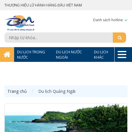
THƯƠNG HIỆU LỮ HÀNH HÀNG ĐẦU VIỆT NAM
Danh sách hotline
DU LỊCH TRONG
DU LỊCH NƯỚC
DU LỊCH
NƯỚC
NGOÀI
KHÁC
Trang chủ
Du lịch Quảng Ngãi