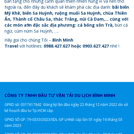
ban tặng cho những cảnh quan thiên nhiên hùng vĩ và nên thơ.
Ngoài ra, đến đây du khách sẽ khám phá các địa danh:
bãi biển
Mỹ Khê, biển Sa Huỳnh, ruộng muối Sa Huỳnh, chùa Thiên
Ấn, Thành cổ Châu Sa, thác Trắng, núi Cà Dam,… cùng với
các món a9n đặc sắc địa phương: cá bống sôn Trà,
bún cá
ngừ, cúm núm Sa Huỳnh, ….
Hãy gọi cho chúng Tôi –
Bình Minh
Travel
với hotlines:
0988.427.627 hoặc 0903.627.427
nhé !
CÔNG TY TNHH ĐẦU TƯ VẬN TẢI DU LỊCH BÌNH MINH
GPKD số: 0317617842 Đăng ký lần đầu ngày 22 tháng 12 năm 2022 do sở
kế hoạch đầu tư Tp.HCM cấp.
GPKD SỐ GP: 79-0333/2023/SDL-GP LHNĐ
cấp lần 01 ngày 16 tháng 03
năm 2023