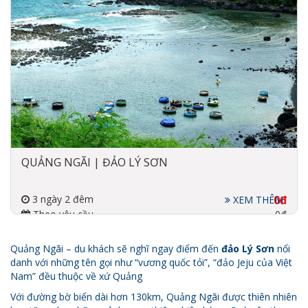
QUẢNG NGÃI | ĐẢO LÝ SƠN
3 ngày 2 đêm
0đ
XEM THÊM
Theo yêu cầu
0đ
Đi về bằng máy bay, xe
4 sao
Quảng Ngãi – du khách sẽ nghĩ ngay điểm đến
đảo Lý Sơn
nổi
danh với những tên gọi như “vương quốc tỏi”, “đảo Jeju của Việt
Nam” đều thuộc về xứ Quảng
Với đường bờ biển dài hơn 130km, Quảng Ngãi được thiên nhiên