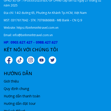
GPKD SỐ GP: 79-0333/2023/SDL-GP LHNĐ cấp lần 02 ngày 27 tháng 02
năm 2025
Địa chỉ: 14/2 đường 65, Phường An Khánh Tp.HCM, Việt Nam
MST: 0317617842 - STK: 7078686868 - MB Bank – CN Q.9
Website: https://binhminhtravel.com.vn
Email: info@binhminhtravel.com.vn
HP: 0903.627.427 - 0988.427.627
KẾT NỐI VỚI CHÚNG TÔI
HƯỚNG DẪN
Giới thiệu
Quy định chung
Hướng dẫn thanh toán
Hướng dẫn đặt tour
Huỷ và đổi vé