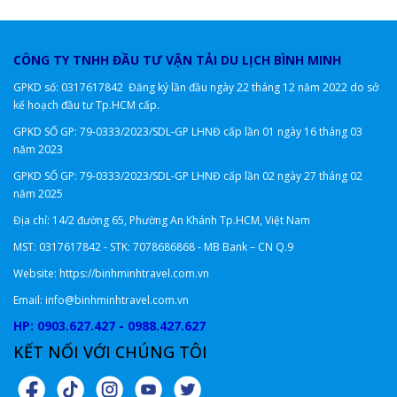
CÔNG TY TNHH ĐẦU TƯ VẬN TẢI DU LỊCH BÌNH MINH
GPKD số: 0317617842 Đăng ký lần đầu ngày 22 tháng 12 năm 2022 do sở
kế hoạch đầu tư Tp.HCM cấp.
GPKD SỐ GP: 79-0333/2023/SDL-GP LHNĐ
cấp lần 01 ngày 16 tháng 03
năm 2023
GPKD SỐ GP: 79-0333/2023/SDL-GP LHNĐ cấp lần 02 ngày 27 tháng 02
năm 2025
Địa chỉ: 14/2 đường 65, Phường An Khánh Tp.HCM, Việt Nam
MST: 0317617842 - STK: 7078686868 - MB Bank – CN Q.9
Website: https://binhminhtravel.com.vn
Email: info@binhminhtravel.com.vn
HP: 0903.627.427 - 0988.427.627
KẾT NỐI VỚI CHÚNG TÔI