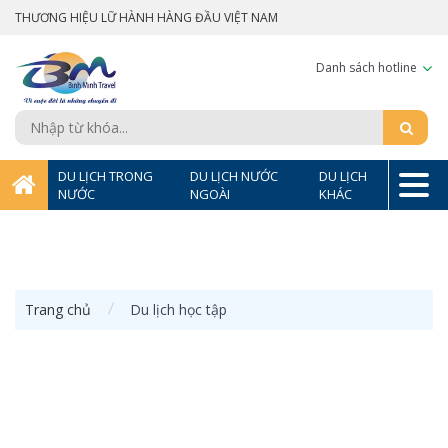
THƯƠNG HIỆU LỮ HÀNH HÀNG ĐẦU VIỆT NAM
Danh sách hotline
DU LỊCH TRONG
DU LỊCH NƯỚC
DU LỊCH
NƯỚC
NGOÀI
KHÁC
Trang chủ
Du lịch học tập