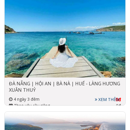
ĐÀ NẴNG | HỘI AN | BÀ NÀ | HUẾ - LÀNG HƯƠNG
XUÂN THUỶ
4 ngày 3 đêm
0đ
XEM THÊM
Theo yêu cầu riêng
0đ
Đi về bằng máy bay, xe
3-5 sao