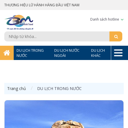
THƯƠNG HIỆU LỮ HÀNH HÀNG ĐẦU VIỆT NAM
Danh sách hotline
DU LỊCH TRONG
DU LỊCH NƯỚC
DU LỊCH
NƯỚC
NGOÀI
KHÁC
Trang chủ
DU LỊCH TRONG NƯỚC