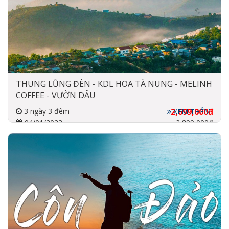
THUNG LŨNG ĐÈN - KDL HOA TÀ NUNG - MELINH
COFFEE - VƯỜN DÂU
3 ngày 3 đêm
2,699,000đ
XEM THÊM
04/01/2023
2,899,000đ
Xe chất lượng cao
3 sao 4 sao