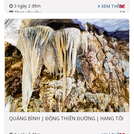
3 ngày 2 đêm
0đ
XEM THÊM
Theo yêu cầu
0đ
Đi về bằng xe
2-3 Sao
QUẢNG BÌNH | ĐỘNG THIÊN ĐƯỜNG | HANG TỐI