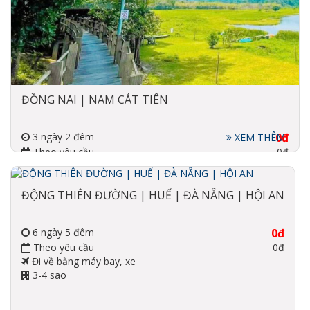
ĐỒNG NAI | NAM CÁT TIÊN
3 ngày 2 đêm
0đ
XEM THÊM
Theo yêu cầu
0đ
Đi về bằng xe
4 sao
ĐỘNG THIÊN ĐƯỜNG | HUẾ | ĐÀ NẴNG | HỘI AN
6 ngày 5 đêm
0đ
Theo yêu cầu
0đ
Đi về bằng máy bay, xe
3-4 sao