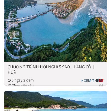
CHƯƠNG TRÌNH HỘI NGHỊ 5 SAO | LĂNG CÔ |
HUẾ
3 ngày 2 đêm
0đ
XEM THÊM
Theo yêu cầu
0đ
Đi về bằng xe