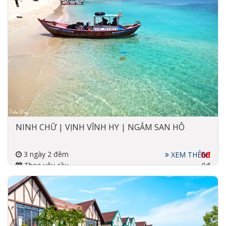
NINH CHỮ | VỊNH VĨNH HY | NGẮM SAN HÔ
3 ngày 2 đêm
0đ
XEM THÊM
Theo yêu cầu
0đ
Đi về bằng xe
3-5 sao