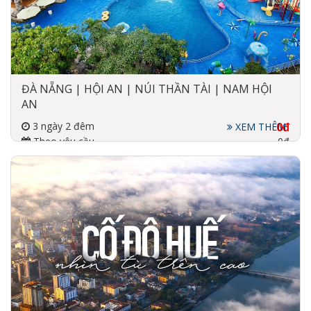
ĐÀ NẴNG | HỘI AN | NÚI THẦN TÀI | NAM HỘI
AN
3 ngày 2 đêm
0đ
XEM THÊM
Theo yêu cầu
0đ
Đi về bằng máy bay, xe
3-4 sao