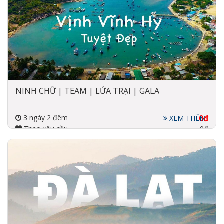
NINH CHỮ | TEAM | LỬA TRẠI | GALA
3 ngày 2 đêm
0đ
XEM THÊM
Theo yêu cầu
0đ
Đi về bằng xe
3-4 sao