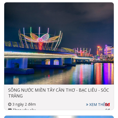
Đi về bằng máy bay, xe
4 sao
SÔNG NƯỚC MIỀN TÂY CẦN THƠ - BẠC LIÊU - SÓC
TRĂNG
3 ngày 2 đêm
0đ
XEM THÊM
Theo yêu cầu
0đ
Đi về bằng xe