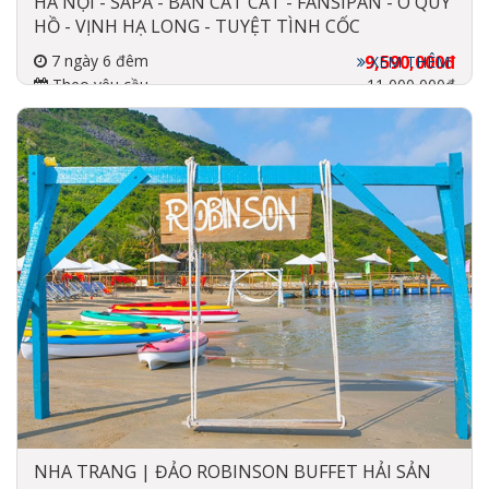
HÀ NỘI - SAPA - BẢN CÁT CÁT - FANSIPAN - Ô QUY
HỒ - VỊNH HẠ LONG - TUYỆT TÌNH CỐC
7 ngày 6 đêm
9,590,000đ
XEM THÊM
Theo yêu cầu
11,000,000đ
Đi về bằng máy bay
3-5 sao
NHA TRANG | ĐẢO ROBINSON BUFFET HẢI SẢN