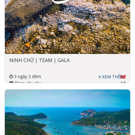
NINH CHỮ | TEAM | GALA
3 ngày 2 đêm
0đ
XEM THÊM
Theo yêu cầu
0đ
Đi về bằng xe
3-4 sao