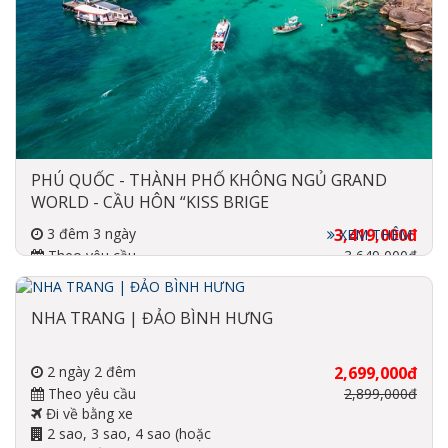
PHÚ QUỐC - THÀNH PHỐ KHÔNG NGỦ GRAND
WORLD - CẦU HÔN “KISS BRIGE
3 đêm 3 ngày
3,419,000đ
XEM THÊM
Theo yêu cầu
3,649,000đ
Đi về bằng tàu, xe
2 sao 3 sao
NHA TRANG | ĐẢO BÌNH HƯNG
2 ngày 2 đêm
2,699,000đ
Theo yêu cầu
2,899,000đ
Đi về bằng xe
2 sao, 3 sao, 4 sao (hoặc