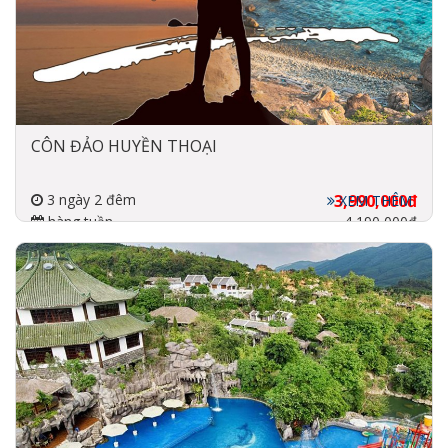
CÔN ĐẢO HUYỀN THOẠI
3 ngày 2 đêm
3,990,000đ
XEM THÊM
hàng tuần
4,190,000đ
Bay khứ hồi (chưa bao
gồm)
3 sao