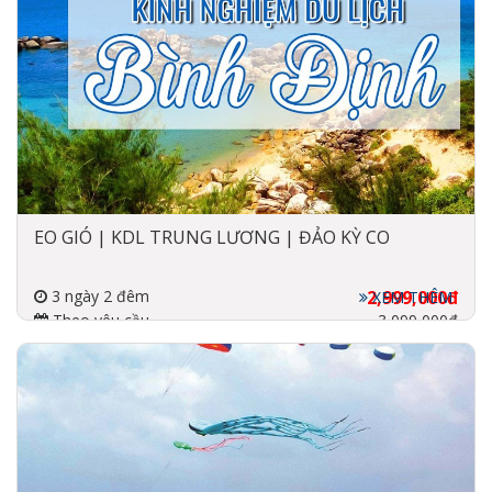
EO GIÓ | KDL TRUNG LƯƠNG | ĐẢO KỲ CO
3 ngày 2 đêm
2,999,000đ
XEM THÊM
Theo yêu cầu
3,099,000đ
Đi về bằng máy bay, tàu,
xe
3-5 sao