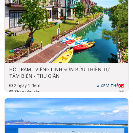
HỒ TRÀM - VIẾNG LINH SƠN BỬU THIỀN TỰ -
TẮM BIỂN - THƯ GIÃN
2 ngày 1 đêm
0đ
XEM THÊM
Theo yêu cầu
0đ
Đi về bằng xe
3-4 sao