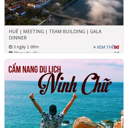
HUẾ | MEETING | TEAM BUILDING | GALA
DINNER
3 ngày 2 đêm
0đ
XEM THÊM
Theo yêu cầu
0đ
Đi về bằng xe
5 Sao