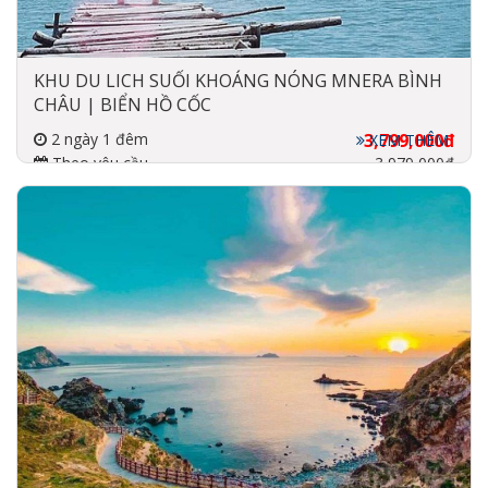
KHU DU LICH SUỐI KHOÁNG NÓNG MNERA BÌNH
CHÂU | BIỂN HỒ CỐC
2 ngày 1 đêm
3,799,000đ
XEM THÊM
Theo yêu cầu
3,979,000đ
Đi về bằng xe
4 sao