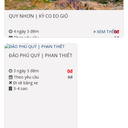
QUY NHƠN | KỲ CO EO GIÓ
4 ngày 3 đêm
0đ
XEM THÊM
Theo yêu cầu
0đ
Đi về bằng máy bay, xe
3-5 sao
ĐẢO PHÚ QUÝ | PHAN THIẾT
3 ngày 3 đêm
0đ
Theo yêu cầu
0đ
Đi về bằng xe
3-4 sao