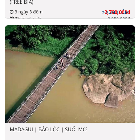
(FREE BIA)
3 ngày 3 đêm
2,790,000đ
XEM THÊM
Theo yêu cầu
2,950,000đ
Đi về bằng xe
4 Sao
MADAGUI | BẢO LỘC | SUỐI MƠ