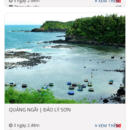
3 ngày 2 đêm
0đ
XEM THÊM
Theo yêu cầu
0đ
Đi về bằng máy bay
3-4 sao
QUẢNG NGÃI | ĐẢO LÝ SƠN
3 ngày 2 đêm
0đ
XEM THÊM