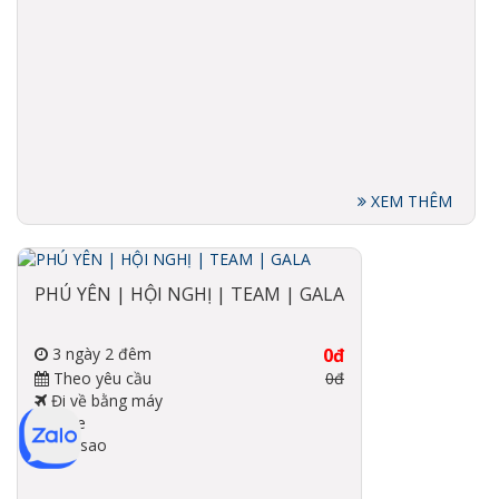
XEM THÊM
PHÚ YÊN | HỘI NGHỊ | TEAM | GALA
3 ngày 2 đêm
0đ
Theo yêu cầu
0đ
Đi về bằng máy
bay, xe
3-5 sao