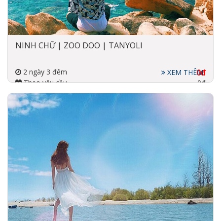
NINH CHỮ | ZOO DOO | TANYOLI
2 ngày 3 đêm
0đ
XEM THÊM
Theo yêu cầu
0đ
Đi về bằng xe