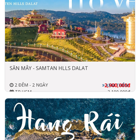
SĂN MÂY - SAMTAN HLLS DALAT
2 ĐÊM - 2 NGÀY
2,900,000đ
XEM THÊM
TP.HCM
3,100,000đ
XE GIƯỜN NẰM
RESORT 4 SAO