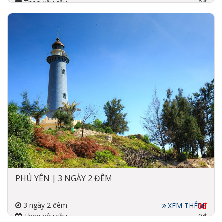
Theo yêu cầu
0đ
Đi về bằng máy bay, xe
4 sao
PHÚ YÊN | 3 NGÀY 2 ĐÊM
3 ngày 2 đêm
0đ
XEM THÊM
Theo yêu cầu
0đ