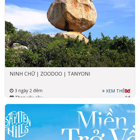
NINH CHỮ | ZOODOO | TANYONI
3 ngày 2 đêm
0đ
XEM THÊM
Theo yêu cầu
0đ
Đi về bằng xe
3-4 sao