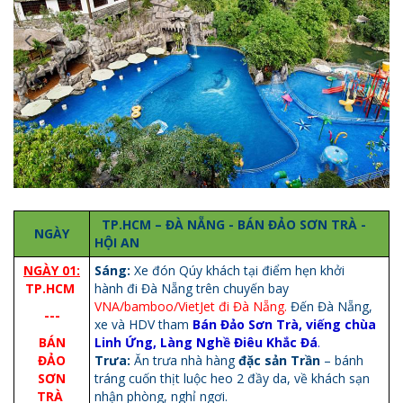
TP.HCM – ĐÀ NẴNG - BÁN ĐẢO SƠN TRÀ -
NGÀY
HỘI AN
NGÀY 01:
Sáng:
Xe đón Qúy khách tại điểm hẹn khởi
TP.HCM
hành đi Đà Nẵng trên chuyến bay
VNA/bamboo/VietJet đi Đà Nẵng.
Đến Đà Nẵng,
---
xe và HDV tham
Bán Đảo Sơn Trà, viếng chùa
BÁN
Linh Ứng,
Làng Nghề Điêu Khắc
Đá
.
ĐẢO
Trưa:
Ăn trưa nhà hàng
đặc sản
Trần
– bánh
SƠN
tráng cuốn thịt luộc heo 2 đầy da, về khách sạn
TRÀ
nhận phòng, nghỉ ngơi.