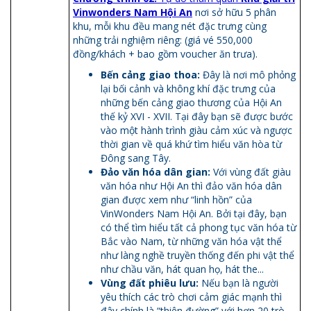
Vinwonders Nam Hội An
nơi sở hữu 5 phân
khu, mỗi khu đều mang nét đặc trưng cùng
những trải nghiệm riêng: (giá vé 550,000
đồng/khách + bao gồm voucher ăn trưa).
Bến cảng giao thoa:
Đây là nơi mô phỏng
lại bối cảnh và không khí đặc trưng của
những bến cảng giao thương của Hội An
thế kỷ XVI - XVII. Tại đây bạn sẽ được bước
vào một hành trình giàu cảm xúc và ngược
thời gian về quá khứ tìm hiểu văn hòa từ
Đông sang Tây.
Đảo văn hóa dân gian:
Với vùng đất giàu
văn hóa như Hội An thì đảo văn hóa dân
gian được xem như “linh hồn” của
VinWonders Nam Hội An. Bởi tại đây, bạn
có thể tìm hiểu tất cả phong tục văn hóa từ
Bắc vào Nam, từ những văn hóa vật thể
như làng nghề truyền thống đến phi vật thể
như chầu văn, hát quan họ, hát the...
Vùng đất phiêu lưu:
Nếu bạn là người
yêu thích các trò chơi cảm giác mạnh thì
đây chính là “thiên đường” với hơn 20 trò