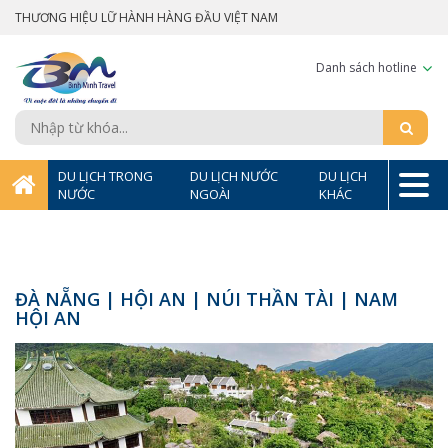
THƯƠNG HIỆU LỮ HÀNH HÀNG ĐẦU VIỆT NAM
Danh sách hotline
DU LỊCH TRONG
DU LỊCH NƯỚC
DU LỊCH
NƯỚC
NGOÀI
KHÁC
ĐÀ NẴNG | HỘI AN | NÚI THẦN TÀI | NAM
HỘI AN