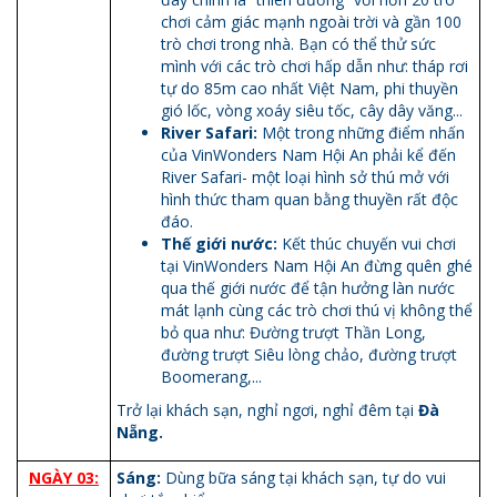
chơi cảm giác mạnh ngoài trời và gần 100
trò chơi trong nhà. Bạn có thể thử sức
mình với các trò chơi hấp dẫn như: tháp rơi
tự do 85m cao nhất Việt Nam, phi thuyền
gió lốc, vòng xoáy siêu tốc, cây dây văng...
River Safari:
Một trong những điểm nhấn
của VinWonders Nam Hội An phải kể đến
River Safari- một loại hình sở thú mở với
hình thức tham quan bằng thuyền rất độc
đáo.
Thế giới nước:
Kết thúc chuyến vui chơi
tại VinWonders Nam Hội An đừng quên ghé
qua thế giới nước để tận hưởng làn nước
mát lạnh cùng các trò chơi thú vị không thể
bỏ qua như: Đường trượt Thần Long,
đường trượt Siêu lòng chảo, đường trượt
Boomerang,...
Trở lại khách sạn, nghỉ ngơi, nghỉ đêm tại
Đà
Nẵng.
NGÀY 03:
Sáng:
Dùng bữa sáng tại khách sạn, tự do vui