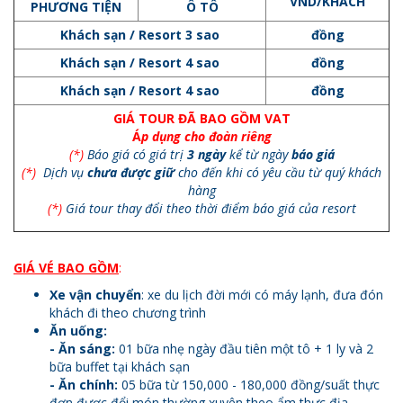
VND/KHÁCH
PHƯƠNG TIỆN
Ô TÔ
Khách sạn / Resort 3 sao
đồng
Khách sạn / Resort 4 sao
đồng
Khách sạn / Resort 4 sao
đồng
GIÁ TOUR ĐÃ BAO GỒM VAT
Á
p dụng cho đoàn riêng
(*)
Báo giá có giá trị
3 ngày
kể từ ngày
báo giá
(*)
Dịch vụ
chưa được giữ
cho đến khi có yêu cầu từ quý khách
hàng
(*)
Giá tour thay đổi theo thời điểm báo giá của resort
GIÁ VÉ BAO GỒM
:
Xe vận chuyển
: xe du lịch đời mới có máy lạnh, đưa đón
khách đi theo chương trình
Ăn uống:
-
Ăn sáng:
01 bữa nhẹ ngày đầu tiên một tô + 1 ly và 2
bữa buffet tại khách sạn
-
Ăn chính:
05 bữa từ 150,000 - 180,000 đồng/suất thực
đơn được đổi món thường xuyên theo ẩm thực địa