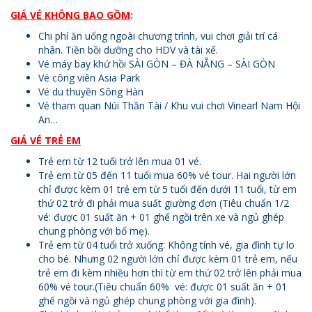
GIÁ VÉ KHÔNG BAO GỒM
:
Chi phí ăn uống ngoài chương trình, vui chơi giải trí cá
nhân. Tiền bồi dưỡng cho HDV và tài xế.
Vé máy bay khứ hồi SÀI GÒN – ĐÀ NẴNG – SÀI GÒN
Vé công viên Asia Park
Vé du thuyền Sông Hàn
Vé tham quan Núi Thần Tài / Khu vui chơi Vinearl Nam Hội
An…
GIÁ VÉ TRẺ EM
Trẻ em từ 12 tuổi trở lên mua 01 vé.
Trẻ em từ 05 đến 11 tuổi mua 60% vé tour. Hai người lớn
chỉ được kèm 01 trẻ em từ 5 tuổi đến dưới 11 tuổi, từ em
thứ 02 trở đi phải mua suất giường đơn (Tiêu chuẩn 1/2
vé: được 01 suất ăn + 01 ghế ngồi trên xe và ngủ ghép
chung phòng với bố mẹ).
Trẻ em từ 04 tuổi trở xuống: Không tính vé, gia đình tự lo
cho bé. Nhưng 02 người lớn chỉ được kèm 01 trẻ em, nếu
trẻ em đi kèm nhiều hơn thì từ em thứ 02 trở lên phải mua
60% vé tour.(Tiêu chuẩn 60% vé: được 01 suất ăn + 01
ghế ngồi và ngủ ghép chung phòng với gia đình).