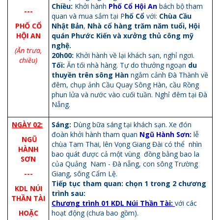
Chiều:
Khởi hành
Phố Cổ Hội An
bách bộ tham
---
quan và mua sắm tại P
hố Cổ
với:
Chùa Cầu
PHỐ CỔ
Nhật Bản
,
Nhà cổ hàng trăm năm tuổi, Hội
HỘI AN
quán Phước Kiến và xưởng thủ công mỹ
nghệ.
(Ăn trưa,
20h00:
Khởi hành về lại khách sạn, nghỉ ngơi.
chiều)
Tối:
Ăn tối nhà hàng. Tự do thưởng ngoạn
du
thuyền trên sông Hàn
ngắm cảnh Đà Thành về
đêm, chụp ảnh Cầu Quay Sông Hàn, cầu Rồng
phun lửa và nước vào cuối tuần. Nghỉ đêm tại Đà
Nẵng.
NGÀY 02:
Sáng:
Dùng bữa sáng tại khách sạn. Xe đón
đoàn khởi hành tham quan
Ngũ Hành Sơn:
lễ
NGŨ
chùa Tam Thai, lên Vọng Giang Đài có thể nhìn
HÀNH
bao quát được cả một vùng đồng bằng bao la
SƠN
của Quảng Nam - Đà nẵng, con sông Trường
---
Giang, sông Cẩm Lệ.
Tiếp tục tham quan: chọn 1 trong 2 chương
KDL NÚI
trình sau:
THẦN TÀI
Chương trình 01
KDL Núi Thần Tài:
với các
HOẶC
hoạt động (chưa bao gồm).