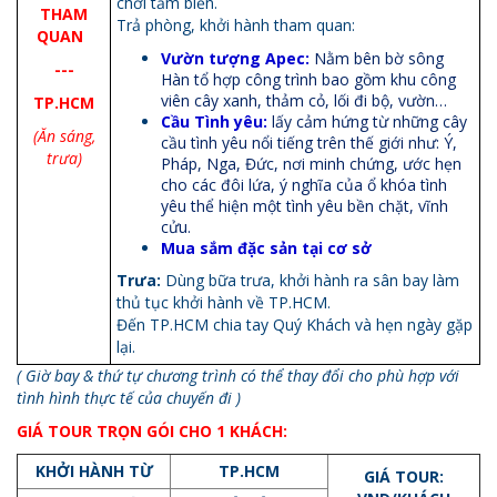
chơi tắm biển.
THAM
Trả phòng, khởi hành tham quan:
QUAN
Vườn tượng Apec:
Nằm bên bờ sông
---
Hàn tổ hợp công trình bao gồm khu công
viên cây xanh, thảm cỏ, lối đi bộ, vườn…
TP.HCM
Cầu Tình yêu:
lấy cảm hứng từ những cây
(Ăn sáng,
cầu tình yêu nổi tiếng trên thế giới như: Ý,
trưa
)
Pháp, Nga, Đức
,
nơi minh chứng, ước hẹn
cho các đôi lứa, ý nghĩa của ổ khóa tình
yêu thể hiện một tình yêu bền chặt, vĩnh
cửu.
Mua sắm đặc sản tại cơ sở
Trưa:
Dùng bữa trưa, khởi hành ra sân bay làm
thủ tục khởi hành về TP.HCM.
Đến TP.HCM chia tay Quý Khách và hẹn ngày gặp
lại.
( Giờ bay & thứ tự chương trình có thể thay đổi cho phù hợp với
tình hình thực tế của chuyến đi )
GIÁ TOUR TRỌN
GÓI CHO 1 KHÁCH:
KH
ỞI
HÀNH TỪ
TP
.
HCM
GIÁ TOUR: