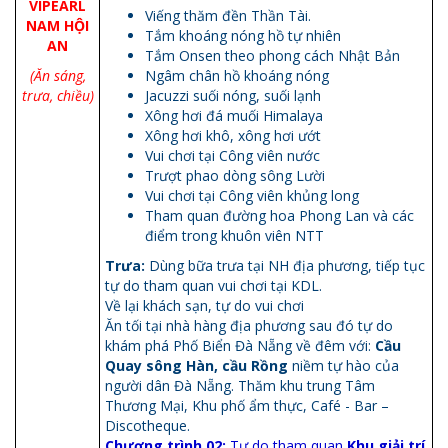
VIPEARL
Viếng thăm đền Thần Tài.
NAM HỘI
Tắm khoáng nóng hồ tự nhiên
AN
Tắm Onsen theo phong cách Nhật Bản
(Ăn sáng,
Ngâm chân hồ khoáng nóng
trưa, chiều)
Jacuzzi suối nóng, suối lạnh
Xông hơi đá muối Himalaya
Xông hơi khô, xông hơi ướt
Vui chơi tại Công viên nước
Trượt phao dòng sông Lười
Vui chơi tại Công viên khủng long
Tham quan đường hoa Phong Lan và các
điểm trong khuôn viên NTT
Trưa:
Dùng bữa trưa tại NH địa phương, tiếp tục
tự do tham quan vui chơi tại KDL.
Về lại khách sạn, tự do vui chơi
Ăn tối tại nhà hàng địa phương sau đó tự do
khám phá Phố Biển Đà Nẵng về đêm với:
Cầu
Quay sông Hàn, cầu Rồng
niềm tự hào của
người dân Đà Nẵng. Thăm khu trung Tâm
Thương Mại, Khu phố ẩm thực, Café - Bar –
Discotheque.
Chương trình 02:
Tự do tham quan
Khu giải trí