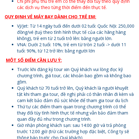
Chi phí phụ thu trẻ em có thể thay đổi tuỳ theo quy định
các dịch vụ theo từng thời điểm đến thực tế.
QUY ĐỊNH VÉ MÁY BAY DÀNH CHO TRẺ EM:
VJ/Jet: Từ 14 ngày tuổi đến dưới 02 tuổi: Quốc Nội: 250,000
đồng/vé (tuỳ theo tình hình thực tế của các hãng hàng
không), trẻ em từ 2 tuổi trở lên: bằng người lớn.
VNA: Dưới 2 tuổi: 10%, trẻ em từ tròn 2 tuổi -> dưới 11
tuổi: 90%, từ 12 trở lên: bằng người lớn
MỘT SỐ ĐIỂM CẦN LƯU Ý:
Trước khi đăng ký tour xin Quý khách vui lòng đọc kỹ
chương trình, giá tour, các khoản bao gồm và không bao
gồm.
Quý khách từ 70 tuổi trở lên, Quý khách là người khuyết
tật khi tham gia tour, đề nghị phải có thân nhân đi kèm và
cam kết bảo đảm đủ sức khỏe để tham gia tour du lịch
Thứ tự các điểm tham quan trong chương trình có thể
thay đổi tùy tình hình thực tế nhưng vẫn bảo đảm tham
quan đầy đủ như trong chương trình.
Giờ nhận phòng khách sạn: sau 14:00 giờ và trả phòng
trước 12:00 giờ (trừ các trường hợp đặc biệt, Công ty sẽ
thông báo trước cho Quý khách)