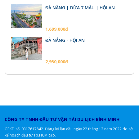
ĐÀ NẴNG | DỪA 7 MẪU | HỘI AN
1,699,000đ
ĐÀ NẲNG - HỘI AN
2,950,000đ
CÔNG TY TNHH ĐẦU TƯ VẬN TẢI DU LỊCH BÌNH MINH
GPKD số: 0317617842 Đăng ký lần đầu ngày 22 tháng 12 năm 2022 do sở
kế hoạch đầu tư Tp.HCM cấp.