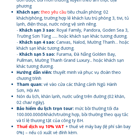
phương
Khách sạn
:
theo yêu cầu
tiêu chuẩn phòng: 02
khách/phòng, trường hợp lẻ khách lưu trú phòng 3, tivi, tủ
lạnh, điện thoại, nước nóng vệ sinh riêng.
-
Khách sạn 3 sao:
Royal Family, Pandora, Goden Sea 3,
Trường Sơn Tùng ...... hoặc khách sạn khác tương đương.
-
Khách sạn 4 sao:
Canvas, Nalod, Mường Thanh… hoặc
khách sạn khác tương đương.
-
Khách sạn 5 sao:
Furama, Đà Nẵng Golden Bay,
Pullman, Mường Thanh Grand Luxury... hoặc khách sạn
khác tương đương.
H
ướng dẫn viên:
thuyết minh và phục vụ đoàn theo
chương trình
Tham quan:
vé vào cửa các thắng cảnh Ngũ Hành
Sơn, Hội An
Nón du lịch, khăn lạnh, nước uống trên đường (02 khăn,
02 chai/ ngày).
Bảo hiểm du lịch trọn tour:
mức bồi thường tối đa
100.000.000đ/khách/trường hợp, bồi thường theo quy tắc
và tỉ lệ thương tật của công ty BH.
Thuế dịch vụ 10% VAT
+ thuế vé máy bay (lệ phí sân bay
0%) – nếu có xuất vé đính kèm.